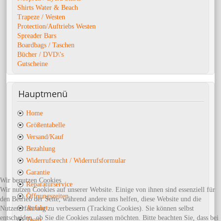
Shirts Water & Beach
Trapeze / Westen
Protection/Auftriebs Westen
Spreader Bars
Boardbags / Taschen
Bücher / DVD\'s
Gutscheine
Hauptmenü
Home
Größentabelle
Versand/Kauf
Bezahlung
Widerrufsrecht / Widerrufsformular
Garantie
Wir benutzen Cookies
Reparaturservice
Wir nutzen Cookies auf unserer Website. Einige von ihnen sind essenziell für
Öffnungszeiten
den Betrieb der Seite, während andere uns helfen, diese Website und die
Anfahrt
Nutzererfahrung zu verbessern (Tracking Cookies). Sie können selbst
entscheiden, ob Sie die Cookies zulassen möchten. Bitte beachten Sie, dass bei
Team