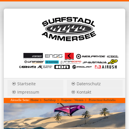
Startseite
Datenschutz
Impressum
Kontakt
Aktuelle Seite:
Home
Surfshop
Trapeze / Westen
Protection/Auftriebs
Westen
2026 ION Ivy Vest Women Front Zip