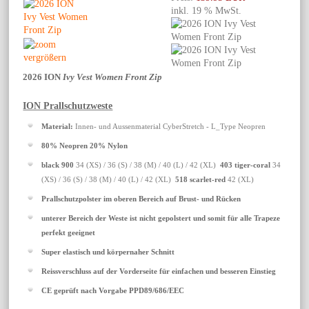
inkl. 19 % MwSt.
vergrößern
2026 ION
Ivy Vest Women Front Zip
ION Prallschutzweste
Material:
Innen- und Aussenmaterial CyberStretch - L_Type Neopren
80% Neopren 20% Nylon
black 900
34 (XS) / 36 (S) / 38 (M) / 40 (L) / 42 (XL)
403 tiger-coral
34
(XS) / 36 (S) / 38 (M) / 40 (L) / 42 (XL)
518 scarlet-red
42 (XL)
Prallschutzpolster im oberen Bereich auf Brust- und Rücken
unterer Bereich der Weste ist nicht gepolstert und somit für alle Trapeze
perfekt geeignet
Super elastisch und körpernaher Schnitt
Reissverschluss auf der Vorderseite für einfachen und besseren Einstieg
CE geprüft nach Vorgabe PPD89/686/EEC