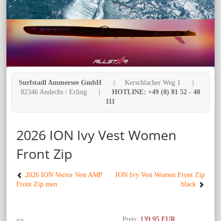
Surfstadl Ammersee GmbH
| Kerschlacher Weg 1 |
82346 Andechs / Erling |
HOTLINE: +49 (0) 81 52 - 40
111
2026 ION Ivy Vest Women
Front Zip
2026 ION Vector Vest AMP
ION Ivy Vest Women Front Zip
Front Zip men
black
Preis:
139.95 EUR