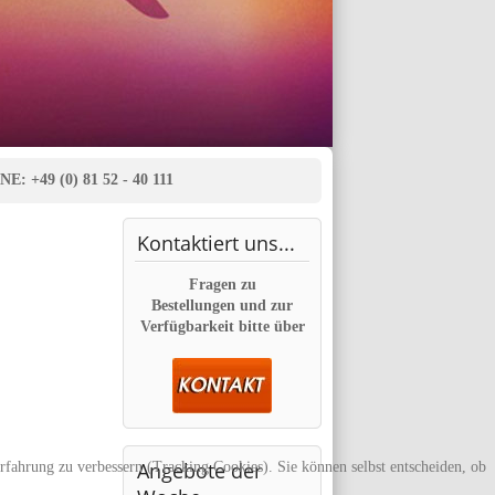
E: +49 (0) 81 52 - 40 111
Kontaktiert
uns...
Fragen zu
Bestellungen und zur
Verfügbarkeit bitte über
Angebote
der
erfahrung zu verbessern (Tracking Cookies). Sie können selbst entscheiden, ob