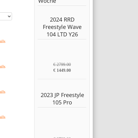
Woche
2024 RRD
Freestyle Wave
104 LTD Y26
ails
€ 2799.00
ails
€ 1449.00
ails
2023 JP Freestyle
105 Pro
ails