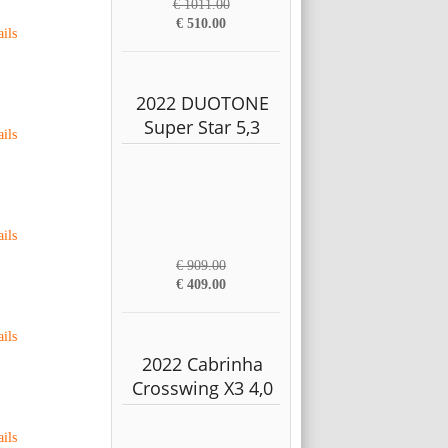
€ 1011.00
€ 510.00
ails
2022 DUOTONE
Super Star 5,3
ails
ails
€ 909.00
€ 409.00
ails
2022 Cabrinha
Crosswing X3 4,0
ails