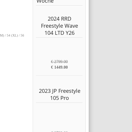
Woche
2024 RRD
Freestyle Wave
104 LTD Y26
(M) / 54 (XL) / 56
€ 2799.00
€ 1449.00
2023 JP Freestyle
105 Pro