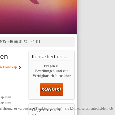
E: +49 (0) 81 52 - 40 111
men
Kontaktiert
uns...
Fragen zu
n Front Zip
Bestellungen und zur
Verfügbarkeit bitte über
Angebote
der
erfahrung zu verbessern (Tracking Cookies). Sie können selbst entscheiden, ob