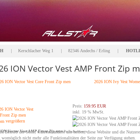
bH
| Kerschlacher Weg 1 | 82346 Andechs / Erling |
HOTLIN
26 ION Vector Vest AMP Front Zip 
6 ION Vector Vest Core Front Zip men
2026 ION Ivy Vest Wome
Preis:
159.95 EUR
inkl. 19 % MwSt.
vergrößern
 ION
Vector Vest AMP Front Zip men
Prallschutzweste
den Betrieb der Seite, während andere uns helfen, diese Website und die Nutzer
g womöglich nicht mehr alle Funktionalitäten der Seite zur Verfügung stehen.