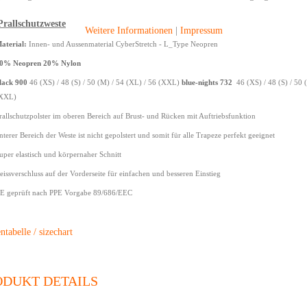
rallschutzweste
Weitere Informationen
|
Impressum
aterial:
Innen- und Aussenmaterial CyberStretch - L_Type Neopren
0% Neopren 20% Nylon
lack 900
46 (XS) / 48 (S) / 50 (M) / 54 (XL) / 56 (XXL)
blue-nights 732
46 (XS) / 48 (S) / 50 
XXL)
rallschutzpolster im oberen Bereich auf Brust- und Rücken mit Auftrie
bsfunktion
nterer Bereich der Weste ist nicht gepolstert und somit für alle Trapeze perfekt geeignet
uper elastisch und körpernaher Schnitt
eissverschluss auf der Vorderseite für einfachen und besseren Einstieg
E geprüft nach PPE Vorgabe 89/686/EEC
tabelle / sizechart
ODUKT DETAILS