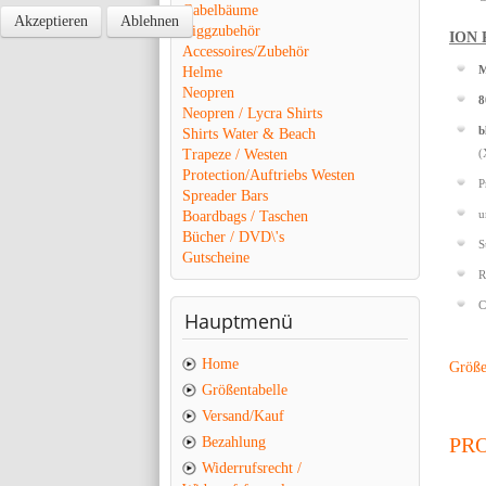
Gabelbäume
Akzeptieren
Ablehnen
Riggzubehör
ION P
Accessoires/Zubehör
Helme
M
Neopren
8
Neopren / Lycra Shirts
b
Shirts Water & Beach
Trapeze / Westen
(
Protection/Auftriebs Westen
P
Spreader Bars
Boardbags / Taschen
u
Bücher / DVD\'s
S
Gutscheine
R
C
Hauptmenü
Home
Größen
Größentabelle
Versand/Kauf
PR
Bezahlung
Widerrufsrecht /