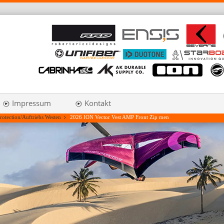
Impressum
Kontakt
rotection/Auftriebs Westen
2026 ION Vector Vest AMP Front Zip men