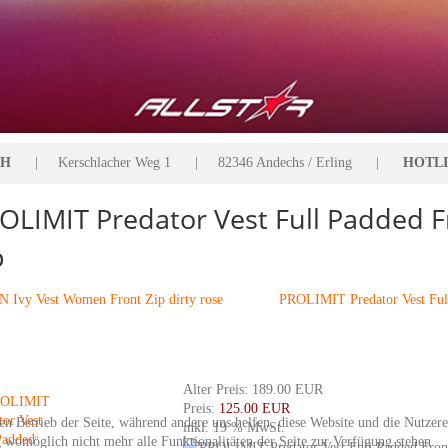
bH
| Kerschlacher Weg 1 | 82346 Andechs / Erling |
HOTLIN
OLIMIT Predator Vest Full Padded F
p
 Ivy Vest Women Front Zip dirty rose
PROLIMIT Predator Vest Ful
Alter Preis:
189.00 EUR
Preis:
125.00 EUR
den Betrieb der Seite, während andere uns helfen, diese Website und die Nutzer
inkl. 19 % MwSt.
g womöglich nicht mehr alle Funktionalitäten der Seite zur Verfügung stehen.