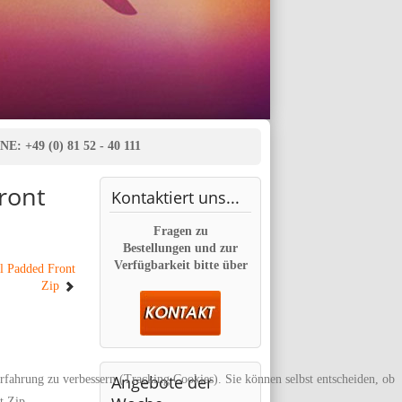
E: +49 (0) 81 52 - 40 111
ront
Kontaktiert
uns...
Fragen zu
Bestellungen und zur
Verfügbarkeit bitte über
l Padded Front
Zip
Angebote
der
erfahrung zu verbessern (Tracking Cookies). Sie können selbst entscheiden, ob