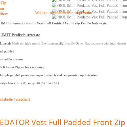
Weitere Informationen
|
Impressum
ößern
IMIT
Fusion Predator Vest Full Padded Front Zip Prallschutzweste
IMIT Prallschutzweste
aterial:
Made out high stretch Environmentally friendly Down-flex neoprene with high-density
ull padded
rmadillo armour
KK Front Zipper for easy entry.
ultiple padded panels for impact, stretch and compression optimization.
esign black
50 (M)
navy
48
(S) / 54 (XL)
tabelle / sizechart
EDATOR Vest Full Padded Front Zip