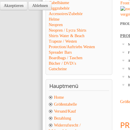
Gabelbäume
Akzeptieren
Ablehnen
Riggzubehör
Accessoires/Zubehör
vergr
Helme
PROL
Neopren
Neopren / Lycra Shirts
Shirts Water & Beach
PROL
Trapeze / Westen
M
Protection/Auftriebs Westen
Spreader Bars
F
Boardbags / Taschen
A
Bücher / DVD\'s
Gutscheine
Y
M
Hauptmenü
D
Home
Größen
Größentabelle
Versand/Kauf
Bezahlung
PR
Widerrufsrecht /