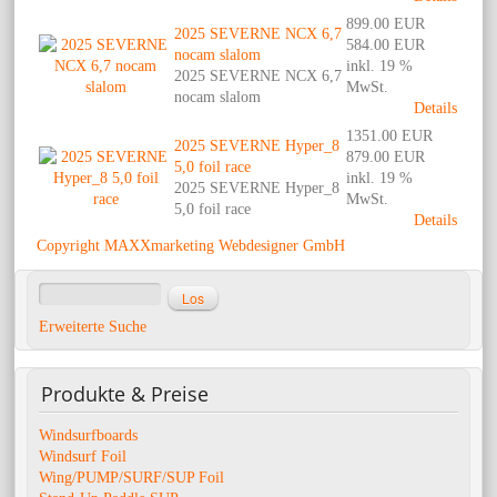
899.00 EUR
2025 SEVERNE NCX 6,7
584.00 EUR
nocam slalom
inkl. 19 %
2025 SEVERNE NCX 6,7
MwSt.
nocam slalom
Details
1351.00 EUR
2025 SEVERNE Hyper_8
879.00 EUR
5,0 foil race
inkl. 19 %
2025 SEVERNE Hyper_8
MwSt.
5,0 foil race
Details
Copyright MAXXmarketing Webdesigner GmbH
Erweiterte Suche
Produkte
& Preise
Windsurfboards
Windsurf Foil
Wing/PUMP/SURF/SUP Foil